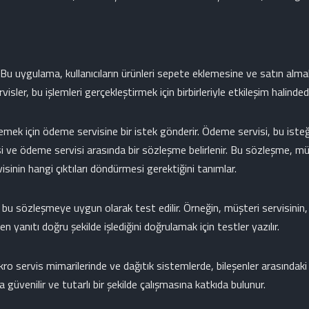
Bu uygulama, kullanıcıların ürünleri sepete eklemesine ve satın almala
isler, bu işlemleri gerçekleştirmek için birbirleriyle etkileşim halindedi
emek için ödeme servisine bir istek gönderir. Ödeme servisi, bu isteği 
i ve ödeme servisi arasında bir sözleşme belirlenir. Bu sözleşme, müşt
sinin hangi çıktıları döndürmesi gerektiğini tanımlar.
bu sözleşmeye uygun olarak test edilir. Örneğin, müşteri servisinin,
yanıtı doğru şekilde işlediğini doğrulamak için testler yazılır.
kro servis mimarilerinde ve dağıtık sistemlerde, bileşenler arasındak
 güvenilir ve tutarlı bir şekilde çalışmasına katkıda bulunur.