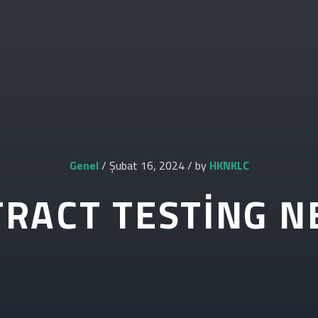
Genel
/ Şubat 16, 2024 / by
HKNKLC
RACT TESTING N