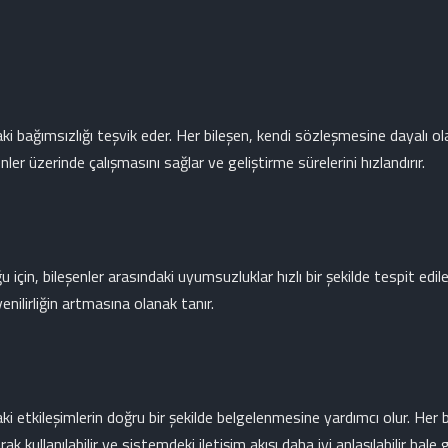
i bağımsızlığı teşvik eder. Her bileşen, kendi sözleşmesine dayalı olarak
nler üzerinde çalışmasını sağlar ve geliştirme sürelerini hızlandırır.
için, bileşenler arasındaki uyumsuzluklar hızlı bir şekilde tespit edile
enilirliğin artmasına olanak tanır.
ki etkileşimlerin doğru bir şekilde belgelenmesine yardımcı olur. Her
k kullanılabilir ve sistemdeki iletişim akışı daha iyi anlaşılabilir hale ge