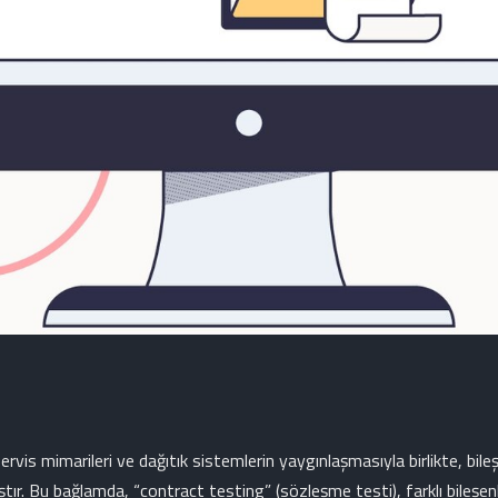
rvis mimarileri ve dağıtık sistemlerin yaygınlaşmasıyla birlikte, bileş
r. Bu bağlamda, “contract testing” (sözleşme testi), farklı bileşenle