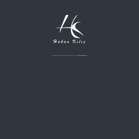
AĞUSTOS 23, 2017
Bir Mühendis Kendisini Nasıl
Geliştirebilir ?
Mühendisin kelime anlamı geometri bilen kişidir. Günümüzde
çok farklı alanlara yayılan mühendisliğin, her zaman yapacağı
iş, sorun çözmektir. Önce kendimizi…
Read more