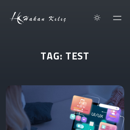
T
A
G
:
T
E
S
T