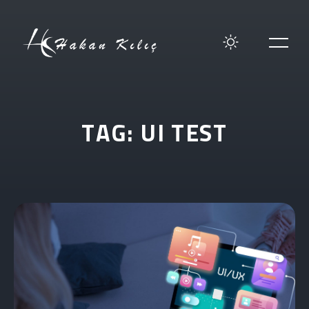
T
A
G
:
U
I
T
E
S
T